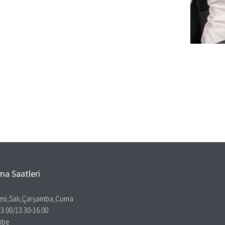
ma Saatleri
esi,Salı,Çarşamba,Cuma
13.00/13.30-16.00
mbe