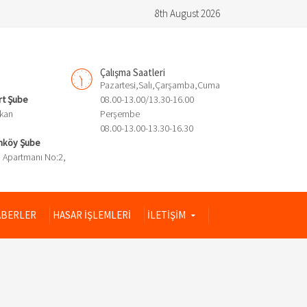
8th August 2026
Çalışma Saatleri
Pazartesi,Salı,Çarşamba,Cuma
rt Şube
08.00-13.00/13.30-16.00
kkan
Perşembe
08.00-13.00-13.30-16.30
enköy Şube
 Apartmanı No:2,
BERLER
HASAR İŞLEMLERİ
İLETİŞİM