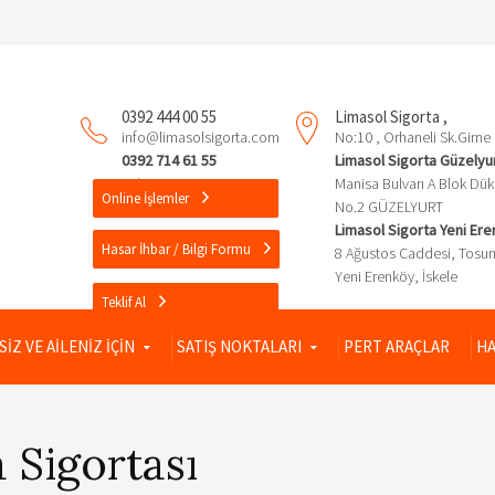
0392 444 00 55
Limasol Sigorta ,
info@limasolsigorta.com
No:10 , Orhaneli Sk.Girne
0392 714 61 55
Limasol Sigorta Güzelyu
Faks: 0392 714 61 56
Manisa Bulvarı A Blok Dü
Online İşlemler
No.2 GÜZELYURT
Limasol Sigorta Yeni Er
Hasar İhbar / Bilgi Formu
8 Ağustos Caddesi, Tosun
Yeni Erenköy, İskele
Teklif Al
SİZ VE AİLENİZ İÇİN
SATIŞ NOKTALARI
PERT ARAÇLAR
HA
 Sigortası