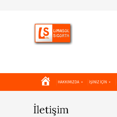
Limasol
HAKKIMIZDA
İŞİNİZ İÇİN
Sigorta
İletişim