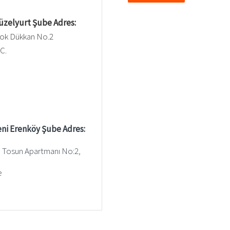
üzelyurt Şube Adres:
lok Dükkan No.2
C.
eni Erenköy Şube Adres:
, Tosun Apartmanı No:2,
e