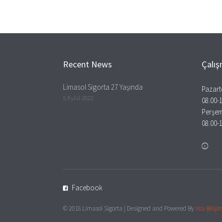
Recent News
Çalış
Limasol Sigorta 27 Yaşında
Pazart
5 Eylül 2022
08.00-
Perşe
08.00-
Facebook
© 2018 Limasol Sigorta | Designed and Powered By
Ata Bilişi